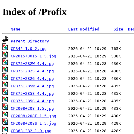
Index of /Profix
Name
Last modified
Size
De
Parent Directory
CP342 1.0-2.jpg
CP2015+3015 1.5.jpg
CP375+282W 4.4.jpg
CP375+282S 4.4.jpg
CP375+282G 4.4.jpg
CP375+285W 4.4.jpg
CP375+285S 4.4.jpg
CP375+285G 4.4.jpg
CP2008+208 1.5.jpg
CP2008+208F 1.5.jpg
CP2008+208S 1.5.jpg
CP363+282 1.0.jpg